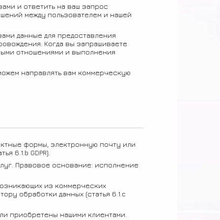
вами и ответить на ваш запрос
ошений между пользователем и нашей
вами данные для предоставления
провождения. Когда вы запрашиваете
рными отношениями и выполнения
 можем направлять вам коммерческую
актные формы, электронную почту или
я 6.1.b GDPR).
луг. Правовое основание: исполнение
возникающих из коммерческих
ру обработки данных (статья 6.1.c
или приобретены нашими клиентами.