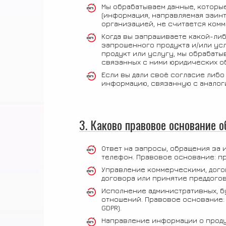
Мы обрабатываем данные, которые
(информация, направляемая заин
организацией, не считается ком
Когда вы запрашиваете какой-либ
запрошенного продукта и/или усл
продукт или услугу, мы обрабат
связанных с ними юридических о
Если вы дали своё согласие либ
информацию, связанную с аналог
3. Каково правовое основание 
Ответ на запросы, обращения за
телефон. Правовое основание: при
Управление коммерческими, дого
договора или принятие преддоговор
Исполнение административных, б
отношений. Правовое основание: 
GDPR).
Направление информации о продук