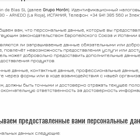
n de Blas SL (далее
Grupo
Morón
). Идентификационный налоговый
580 - ARNEDO (La Rioja), ИСПАНИЯ, Телефон: +34 941 385 560 и Эл
ообщаем вам, что персональные данные, которые вы предостав
твующим законодательством Европейского Союза и Испании в
 являются ли запрашиваемые данные обязательными или добро
, повлечёт невозможность предоставления услуги или доступ
тель может добровольно предоставить дополнительные данны
едоставления продуктов.
ные данные, контактные данные, профессиональные данные,
е через формы или в ходе взаимодействия с нашей организа
м, должны быть точными и достоверно отражать текущее поло
 окончательную ответственность за достоверность информац
тываем предоставленные вами персональные да
альных данных следующие: