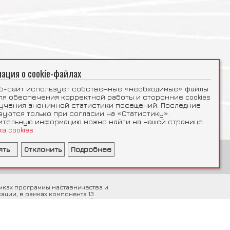
ация о cookie-файлах
еб-сайт использует собственные «необходимые» файлы
для обеспечения корректной работы и сторонние cookies
лучения анонимной статистики посещений. Последние
зуются только при согласии на «Статистику».
ительную информацию можно найти на нашей странице.
а cookies.
ять
Отклонить
Подробнее
а
одимые
Статистика
Принять выбранное
 Analytics
Сбор анонимной статистики
_ga, _gid, _ga_QZMNQKVF4C, _gat
мках программы наставничества и
ции, в рамках компонента 13
ение интернационализации» Плана
вости. Дело SDE-REG-23-
0000022603 и дело 2025-
ким Союзом · NextGenerationEU.