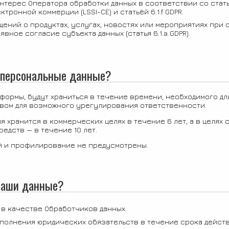
терес Оператора обработки данных в соответствии со статьё
ронной коммерции (LSSI-CE) и статьёй 6.1.f GDPR.
ений о продуктах, услугах, новостях или мероприятиях при 
вное согласие субъекта данных (статья 6.1.a GDPR).
ь персональные данные?
ормы, будут храниться в течение времени, необходимого для
вом для возможного урегулирования ответственности.
я хранится в коммерческих целях в течение 6 лет, а в целях
едств — в течение 10 лет.
 и профилирование не предусмотрены.
 ваши данные?
 в качестве Обработчиков данных.
ыполнения юридических обязательств в течение срока действ