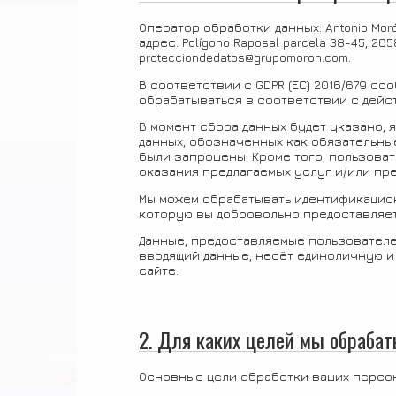
Оператор обработки данных: Antonio Moró
адрес: Polígono Raposal parcela 38-45, 26
protecciondedatos@grupomoron.com.
В соответствии с GDPR (ЕС) 2016/679 с
обрабатываться в соответствии с дейс
В момент сбора данных будет указано,
данных, обозначенных как обязательные
были запрошены. Кроме того, пользова
оказания предлагаемых услуг и/или пр
Мы можем обрабатывать идентификацион
которую вы добровольно предоставляет
Данные, предоставляемые пользователе
вводящий данные, несёт единоличную и
сайте.
2. Для каких целей мы обраба
Основные цели обработки ваших персон