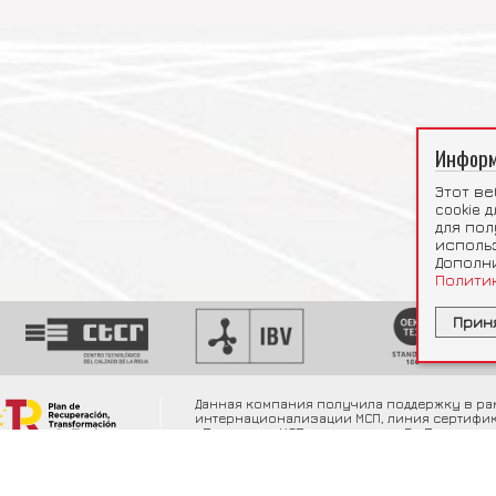
Информ
Этот в
cookie 
для по
исполь
Дополн
Политик
Прин
Статистик
Необх
Google
Данная компания получила поддержку в ра
интернационализации МСП, линия сертифика
«Поддержка МСП», инвестиции 5 «Продвиж
восстановления, трансформации и устойчи
000000000022602, дело SDE-REG-23-00000
ME23LRCCEAE00255. Финансируется Европейс