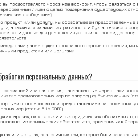
 вы предоставляете через наш веб-сайт, чтобы связаться с 
тересованным лицам с целью поддержания существующих отн
мерческим сообщением).
о продукт и/или услугу, мы обрабатываем предоставленные 
уги, а также для их административного и бухгалтерского со
ываем ваши данные для управления данным запросом, догово
бязательств.
о между нами ранее существовали договорные отношения, мы
ичными продуктами или услугами.
обработки персональных данных?
 информацией или заявления, направленные через наши конт
нятие преддоговорных мер по запросу субъекта данных (стать
ворными отношениями или предоставлением запрошенных ус
ных мер (статья 6.1.b GDPR).
ухгалтерских, налоговых и иных юридических обязательств, 
выполнение юридических обязательств, применимых к Операто
тах или услугах, аналогичных тем, которые были заказаны 