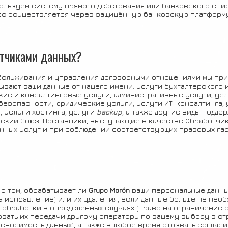
ользуем систему прямого дебетования или банковского спис
сс осуществляется через защищённую банковскую платформу,
отчиками данных?
обслуживания и управления договорными отношениями мы пр
ывают ваши данные от нашего имени: услуги бухгалтерского 
кие и консалтинговые услуги, административные услуги, усл
езопасности, юридические услуги, услуги ИТ-консалтинга, 
 услуги хостинга, услуги
backup
, а также другие виды подде
йский Союз. Поставщики, выступающие в качестве Обработчик
нных услуг и при соблюдении соответствующих правовых гар
о том, обрабатывает ли
Grupo
Morón
ваши персональные данные
 исправление) или их удаления, если данные больше не нео
я обработки в определённых случаях (право на ограничение 
вать их передачи другому оператору по вашему выбору в с
еносимость данных), а также в любое время отозвать согла