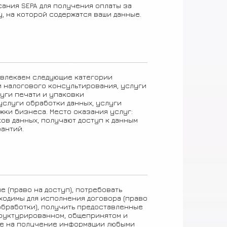
ания SEPA для получения оплаты за
 на которой содержатся ваши данные.
ивлекаем следующие категории
и налогового консультирования, услуги
уги печати и упаковки
услуги обработки данных, услуги
ржки бизнеса. Место оказания услуг:
ов данных, получают доступ к данным
антий.
 (право на доступ), потребовать
бходимы для исполнения договора (право
обработки), получить предоставленные
труктурированном, общепринятом и
сие на получение информации любыми